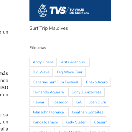
Surf Trip Maldives
e un
Etiquetas
Andy Criere
Aritz Aranburu
Big Wave
Big Wave Tour
 más
endo
Canarias Surf Film Festival
Eneko Acero
 ISO
Fernando Aguerre
Gony Zubizarreta
r en
Hawai
Hossegor
ISA
Joan Duru
John John Florence
Jonathan González
o su
, un
Kanoa Igarashi
Kelly Slater
Kitesurf
afía