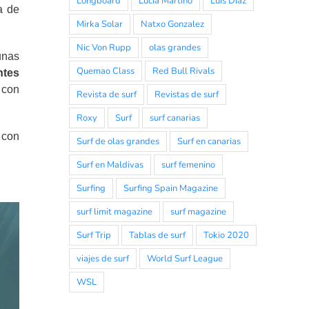
Longboard
Lucia Martiño
Luis Diaz
a de
Mirka Solar
Natxo Gonzalez
Nic Von Rupp
olas grandes
unas
Quemao Class
Red Bull Rivals
ntes
 con
Revista de surf
Revistas de surf
Roxy
Surf
surf canarias
 con
Surf de olas grandes
Surf en canarias
Surf en Maldivas
surf femenino
Surfing
Surfing Spain Magazine
surf limit magazine
surf magazine
Surf Trip
Tablas de surf
Tokio 2020
viajes de surf
World Surf League
WSL