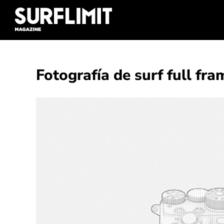
Skip
to
content
Fotografía de surf full fr
Ver
imagen
más
grande