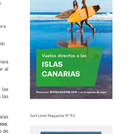
e
ora
ndo
mara
r al
 las
 las
Surf Limit Magazine Nº 51
aras
nos
.
po de