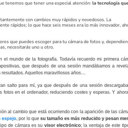
que tenemos que tener una especial atención:
la tecnología qu
stantemente con cambios muy rápidos y novedosos. La
ente rápidos; lo que hace seis meses era lo más innovador, ah
sores que puedes escoger para tu cámara de fotos y, dependie
as, necesitarás uno u otro.
el mundo de la fotografía. Todavía recuerdo mi primera cá
diapositivas, que después de una sesión mandábamos a revela
os resultados. Aquellos maravillosos años…
gran salto para mí, ya que después de una sesión descargaba
s fotos en el ordenador, reduciendo costes y esperas. Y ahora
ión al cambio que está ocurriendo con la aparición de las cám
 espejo
, por lo que
su tamaño es más reducido y pesan me
tipo de cámara es su
visor electrónico
; la ventaja de este ti