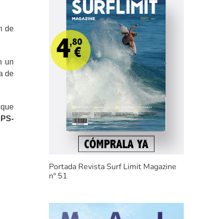
n de
n un
a de
 que
APS-
Portada Revista Surf Limit Magazine
nº 51