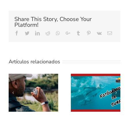
Share This Story, Choose Your
Platform!
Facebook
Twitter
LinkedIn
Reddit
Whatsapp
Google+
Tumblr
Pinterest
Vk
Email
Artículos relacionados
Pruebas
Fotógrafos de
Canon
surf /
PowerShot
Fotografia
ZOOM
acuática