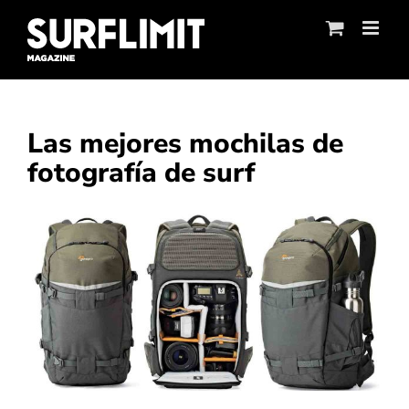
Skip
to
content
Las mejores mochilas de
fotografía de surf
Ver
imagen
más
grande