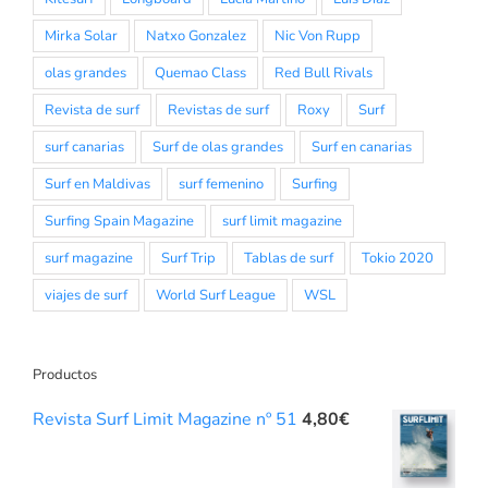
Mirka Solar
Natxo Gonzalez
Nic Von Rupp
olas grandes
Quemao Class
Red Bull Rivals
Revista de surf
Revistas de surf
Roxy
Surf
surf canarias
Surf de olas grandes
Surf en canarias
Surf en Maldivas
surf femenino
Surfing
Surfing Spain Magazine
surf limit magazine
surf magazine
Surf Trip
Tablas de surf
Tokio 2020
viajes de surf
World Surf League
WSL
Productos
Revista Surf Limit Magazine nº 51
4,80
€