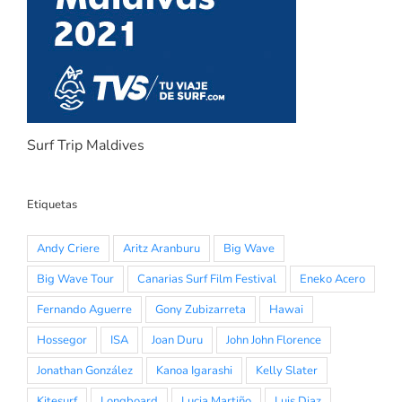
Surf Trip Maldives
Etiquetas
Andy Criere
Aritz Aranburu
Big Wave
Big Wave Tour
Canarias Surf Film Festival
Eneko Acero
Fernando Aguerre
Gony Zubizarreta
Hawai
Hossegor
ISA
Joan Duru
John John Florence
Jonathan González
Kanoa Igarashi
Kelly Slater
Kitesurf
Longboard
Lucia Martiño
Luis Diaz