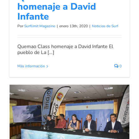
homenaje a David
Infante
Por
Surflimit Magazine
|
enero 13th, 2020
|
Noticias de Surf
Quemao Class homenaje a David Infante El
pueblo de La [...]
Más información
0
Quemao Class 2019
Noticias de Surf