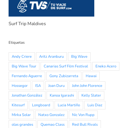
Surf Trip Maldives
Etiquetas
Andy Criere
Aritz Aranburu
Big Wave
Big Wave Tour
Canarias Surf Film Festival
Eneko Acero
Fernando Aguerre
Gony Zubizarreta
Hawai
Hossegor
ISA
Joan Duru
John John Florence
Jonathan González
Kanoa Igarashi
Kelly Slater
Kitesurf
Longboard
Lucia Martiño
Luis Diaz
Mirka Solar
Natxo Gonzalez
Nic Von Rupp
olas grandes
Quemao Class
Red Bull Rivals