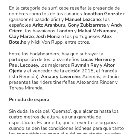
En la categoría de surf, cabe reseñar la presencia de
nombres como los de los canarios
Jonathan González
(ganador el pasado año) y
Manuel Lezcano
; los
españoles
Aritz Aranburu
,
Gony Zubizarreta
y
Andy
Criere
; los hawaianos
Landon
y
Makai McNamara
,
Clay Marzo
,
Josh Moniz
o los portugueses
Alex
Botelho
y Nick Von Rupp, entre otros.
Entre los bodyboarders, hay que subrayar la
participación de los lanzaroteños
Lucas Herrero y
Paul Lecouey,
los majoreros
Ruymán Rey y Aitor
Ojeda
y el vencedor de la edición 2018, el francés
(Isla Reunión),
Amaury Lavernhe
. Además, estarán
presentes las riders tinerfeñas Alexandra Rinder y
Teresa Miranda.
Periodo de espera
Sin duda, la ola del ‘Quemao’, que alcanza hasta los
cuatro metros de altura, es una garantía de
espectáculo. Es por ello, que el evento se organiza
cuando se den las condiciones idóneas para que tanto
los competidores como el público asistente, puedan