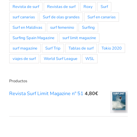
Revista de surf
Revistas de surf
Roxy
Surf
surf canarias
Surf de olas grandes
Surf en canarias
Surf en Maldivas
surf femenino
Surfing
Surfing Spain Magazine
surf limit magazine
surf magazine
Surf Trip
Tablas de surf
Tokio 2020
viajes de surf
World Surf League
WSL
Productos
Revista Surf Limit Magazine nº 51
4,80
€