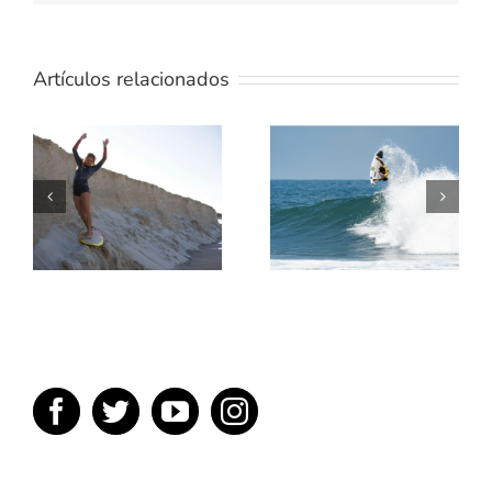
Artículos relacionados
TE
ENSEÑAMOS
5 MEJORES
UN POCO
PELICULAS
SOBRE
DE SURF
TÉRMINOS
DEL SURF