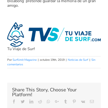
Billabong’ pretende guardar la memoria de un gran
amigo.
Tu Viaje de Surf
Por
Surflimit Magazine
|
octubre 19th, 2019
|
Noticias de Surf
|
Sin
comentarios
Share This Story, Choose Your
Platform!
Facebook
Twitter
LinkedIn
Reddit
Whatsapp
Google+
Tumblr
Pinterest
Vk
Email