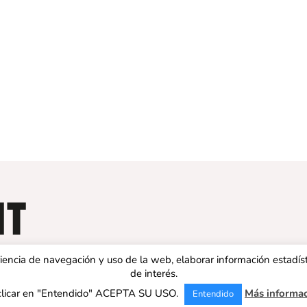
eriencia de navegación y uso de la web, elaborar información estadís
de interés.
clicar en "Entendido" ACEPTA SU USO.
Más informa
Entendido
 ESPAÑA | Todos los derechos reservados |
Aviso legal
|
Política de 