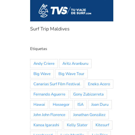
Surf Trip Maldives
Etiquetas
Andy Criere
Aritz Aranburu
Big Wave
Big Wave Tour
Canarias Surf Film Festival
Eneko Acero
Fernando Aguerre
Gony Zubizarreta
Hawai
Hossegor
ISA
Joan Duru
John John Florence
Jonathan González
Kanoa Igarashi
Kelly Slater
Kitesurf