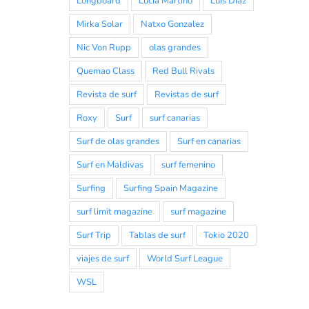
Longboard
Lucia Martiño
Luis Diaz
Mirka Solar
Natxo Gonzalez
Nic Von Rupp
olas grandes
Quemao Class
Red Bull Rivals
Revista de surf
Revistas de surf
Roxy
Surf
surf canarias
Surf de olas grandes
Surf en canarias
Surf en Maldivas
surf femenino
Surfing
Surfing Spain Magazine
surf limit magazine
surf magazine
Surf Trip
Tablas de surf
Tokio 2020
viajes de surf
World Surf League
WSL