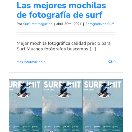
Las mejores mochilas
de fotografía de surf
Por
Surflimit Magazine
|
abril 30th, 2021
|
Fotografía de Surf
Mejor mochila fotográfica calidad precio para
Surf Muchos fotógrafos buscamos [...]
Más información
0
Surf Limit Magazine N 49
Noticias de Surf