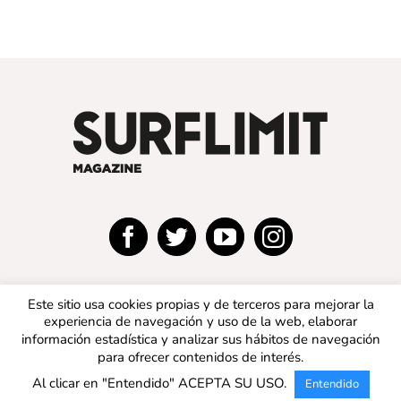
Este sitio usa cookies propias y de terceros para mejorar la
experiencia de navegación y uso de la web, elaborar
información estadística y analizar sus hábitos de navegación
para ofrecer contenidos de interés.
© 2019 SURFLIMIT MAGAZINE ESPAÑA | Todos los
Al clicar en "Entendido" ACEPTA SU USO.
Entendido
derechos reservados |
Aviso legal
|
Política de privacidad
|