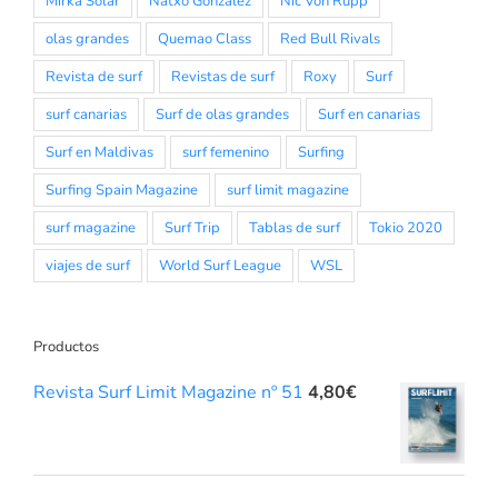
Mirka Solar
Natxo Gonzalez
Nic Von Rupp
olas grandes
Quemao Class
Red Bull Rivals
Revista de surf
Revistas de surf
Roxy
Surf
surf canarias
Surf de olas grandes
Surf en canarias
Surf en Maldivas
surf femenino
Surfing
Surfing Spain Magazine
surf limit magazine
surf magazine
Surf Trip
Tablas de surf
Tokio 2020
viajes de surf
World Surf League
WSL
Productos
Revista Surf Limit Magazine nº 51
4,80
€