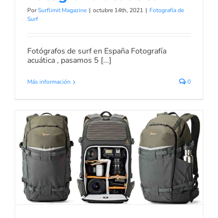
Por
Surflimit Magazine
|
octubre 14th, 2021
|
Fotografía de
Surf
Fotógrafos de surf en España Fotografía
acuática , pasamos 5 [...]
Más información
0
Las mejores mochilas de fotografía
de surf
Fotografía de Surf