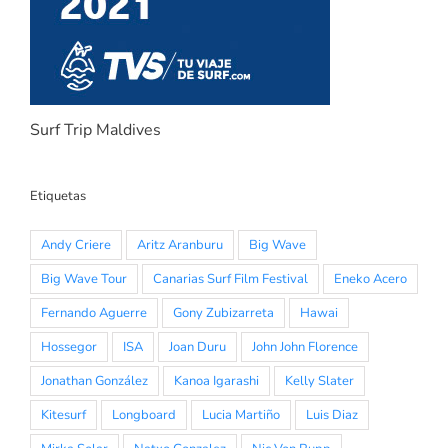
Surf Trip Maldives
Etiquetas
Andy Criere
Aritz Aranburu
Big Wave
Big Wave Tour
Canarias Surf Film Festival
Eneko Acero
Fernando Aguerre
Gony Zubizarreta
Hawai
Hossegor
ISA
Joan Duru
John John Florence
Jonathan González
Kanoa Igarashi
Kelly Slater
Kitesurf
Longboard
Lucia Martiño
Luis Diaz