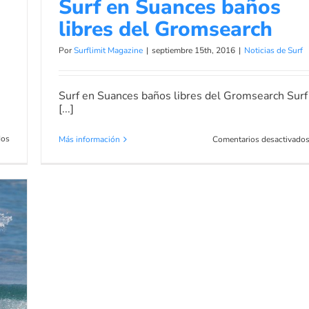
Surf en Suances baños
libres del Gromsearch
Por
Surflimit Magazine
|
septiembre 15th, 2016
|
Noticias de Surf
Surf en Suances baños libres del Gromsearch Surf
[...]
en
dos
Más información
Comentarios desactivado
La
familia
Solar
celebra
diez
años
de
su
Escuela
de
Surf