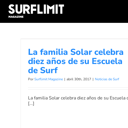
Skip
to
content
La familia Solar celebra diez años de
su Escuela de Surf
La familia Solar celebra
Noticias de Surf
diez años de su Escuela
de Surf
Por
Surflimit Magazine
|
abril 30th, 2017
|
Noticias de Surf
La familia Solar celebra diez años de su Escuela 
[...]