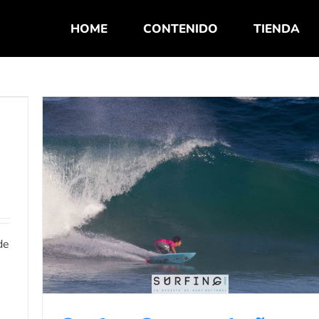
HOME
CONTENIDO
TIENDA
Surf en Suances baños libres del
Gromsearch
Noticias de Surf
de