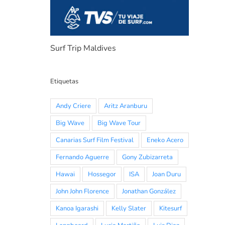
Surf Trip Maldives
Etiquetas
Andy Criere
Aritz Aranburu
Big Wave
Big Wave Tour
Canarias Surf Film Festival
Eneko Acero
Fernando Aguerre
Gony Zubizarreta
Hawai
Hossegor
ISA
Joan Duru
John John Florence
Jonathan González
Kanoa Igarashi
Kelly Slater
Kitesurf