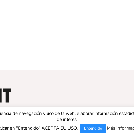
eriencia de navegación y uso de la web, elaborar información estadís
de interés.
clicar en "Entendido" ACEPTA SU USO.
Más informa
Entendido
 ESPAÑA | Todos los derechos reservados |
Aviso legal
|
Política de 