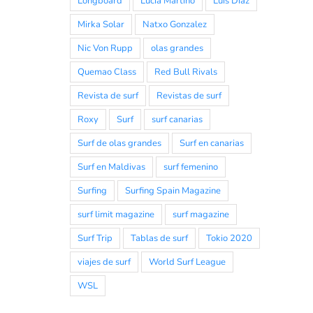
Longboard
Lucia Martiño
Luis Diaz
Mirka Solar
Natxo Gonzalez
Nic Von Rupp
olas grandes
Quemao Class
Red Bull Rivals
Revista de surf
Revistas de surf
Roxy
Surf
surf canarias
Surf de olas grandes
Surf en canarias
Surf en Maldivas
surf femenino
Surfing
Surfing Spain Magazine
surf limit magazine
surf magazine
Surf Trip
Tablas de surf
Tokio 2020
viajes de surf
World Surf League
WSL