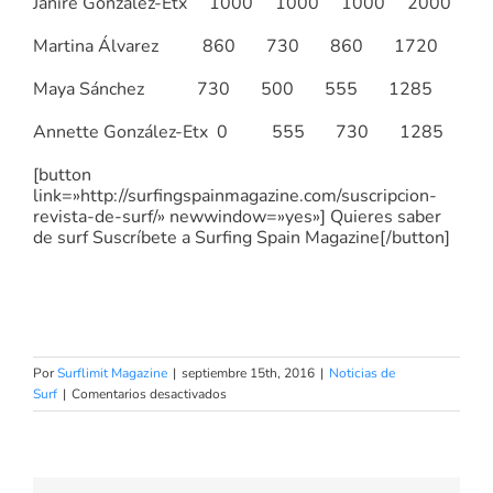
Janire González-Etx 1000 1000 1000 2000
Martina Álvarez 860 730 860 1720
Maya Sánchez 730 500 555 1285
Annette González-Etx 0 555 730 1285
[button
link=»http://surfingspainmagazine.com/suscripcion-
revista-de-surf/» newwindow=»yes»] Quieres saber
de surf Suscríbete a Surfing Spain Magazine[/button]
Por
Surflimit Magazine
|
septiembre 15th, 2016
|
Noticias de
en
Surf
|
Comentarios desactivados
Surf
en
Suances
baños