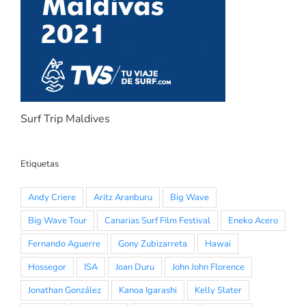
Surf Trip Maldives
Etiquetas
Andy Criere
Aritz Aranburu
Big Wave
Big Wave Tour
Canarias Surf Film Festival
Eneko Acero
Fernando Aguerre
Gony Zubizarreta
Hawai
Hossegor
ISA
Joan Duru
John John Florence
Jonathan González
Kanoa Igarashi
Kelly Slater