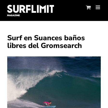
Skip
to
content
Surf en Suances baños
libres del Gromsearch
Ver
imagen
más
grande