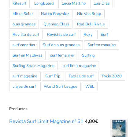
Kitesurf
Longboard
Lucia Martiño
Luis Diaz
Mirka Solar
Natxo Gonzalez
Nic Von Rupp
olas grandes
Quemao Class
Red Bull Rivals
Revista de surf
Revistas de surf
Roxy
Surf
surf canarias
Surf de olas grandes
Surf en canarias
Surf en Maldivas
surf femenino
Surfing
Surfing Spain Magazine
surf limit magazine
surf magazine
Surf Trip
Tablas de surf
Tokio 2020
viajes de surf
World Surf League
WSL
Productos
Revista Surf Limit Magazine nº 51
4,80
€