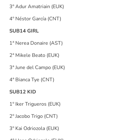
3º Adur Amatriain (EUK)
4º Néstor García (CNT)
SUB14 GIRL
1ª Nerea Donaire (AST)
2ª Mikele Beato (EUK)
3ª June del Campo (EUK)
4ª Bianca Tye (CNT)
SUB12 KID
1º Iker Trigueros (EUK)
2º Jacobo Trigo (CNT)
3º Kai Odriozola (EUK)