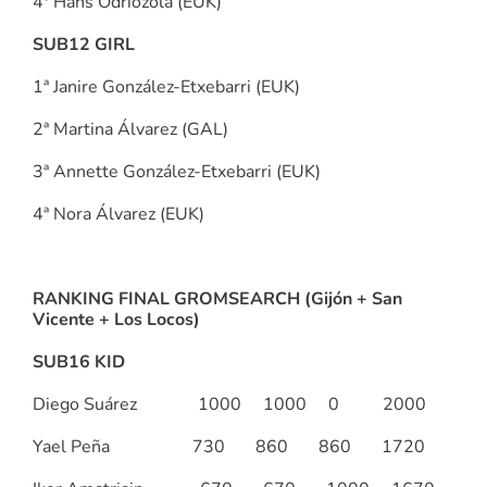
4º Hans Odriozola (EUK)
SUB12 GIRL
1ª Janire González-Etxebarri (EUK)
2ª Martina Álvarez (GAL)
3ª Annette González-Etxebarri (EUK)
4ª Nora Álvarez (EUK)
RANKING FINAL GROMSEARCH (Gijón + San
Vicente + Los Locos)
SUB16 KID
Diego Suárez 1000 1000 0 2000
Yael Peña 730 860 860 1720