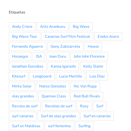
Etiquetas
Andy Criere
Aritz Aranburu
Big Wave
Big Wave Tour
Canarias Surf Film Festival
Eneko Acero
Fernando Aguerre
Gony Zubizarreta
Hawai
Hossegor
ISA
Joan Duru
John John Florence
Jonathan González
Kanoa Igarashi
Kelly Slater
Kitesurf
Longboard
Lucia Martiño
Luis Diaz
Mirka Solar
Natxo Gonzalez
Nic Von Rupp
olas grandes
Quemao Class
Red Bull Rivals
Revista de surf
Revistas de surf
Roxy
Surf
surf canarias
Surf de olas grandes
Surf en canarias
Surf en Maldivas
surf femenino
Surfing