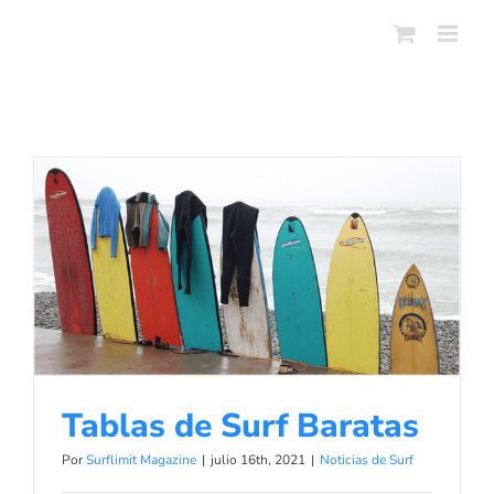
Skip
to
content
Tablas de Surf Baratas
Noticias de Surf
Tablas de Surf Baratas
Por
Surflimit Magazine
|
julio 16th, 2021
|
Noticias de Surf