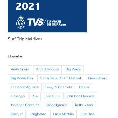
Surf Trip Maldives
Etiquetas
Andy Criere
Aritz Aranburu
Big Wave
Big Wave Tour
Canarias Surf Film Festival
Eneko Acero
Fernando Aguerre
Gony Zubizarreta
Hawai
Hossegor
ISA
Joan Duru
John John Florence
Jonathan González
Kanoa Igarashi
Kelly Slater
Kitesurf
Longboard
Lucia Martiño
Luis Diaz