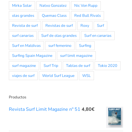
Mirka Solar
Natxo Gonzalez
Nic Von Rupp
olas grandes
Quemao Class
Red Bull Rivals
Revista de surf
Revistas de surf
Roxy
Surf
surf canarias
Surf de olas grandes
Surf en canarias
Surf en Maldivas
surf femenino
Surfing
Surfing Spain Magazine
surf limit magazine
surf magazine
Surf Trip
Tablas de surf
Tokio 2020
viajes de surf
World Surf League
WSL
Productos
Revista Surf Limit Magazine nº 51
4,80
€