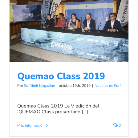
Quemao Class 2019
Noticias de Surf
Quemao Class 2019
Por
Surflimit Magazine
|
octubre 19th, 2019
|
Noticias de Surf
Quemao Class 2019 La V edición del
‘QUEMAO Class presentado [...]
Más información
0