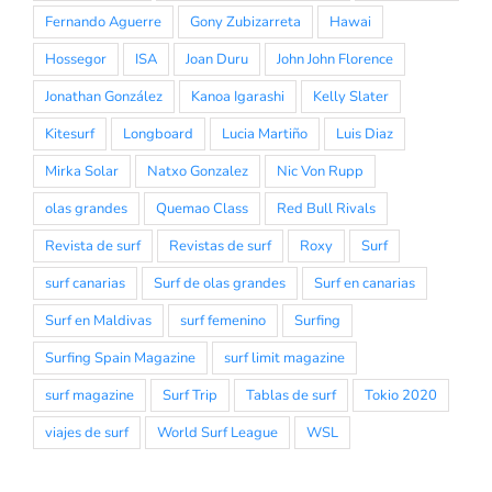
Fernando Aguerre
Gony Zubizarreta
Hawai
Hossegor
ISA
Joan Duru
John John Florence
Jonathan González
Kanoa Igarashi
Kelly Slater
Kitesurf
Longboard
Lucia Martiño
Luis Diaz
Mirka Solar
Natxo Gonzalez
Nic Von Rupp
olas grandes
Quemao Class
Red Bull Rivals
Revista de surf
Revistas de surf
Roxy
Surf
surf canarias
Surf de olas grandes
Surf en canarias
Surf en Maldivas
surf femenino
Surfing
Surfing Spain Magazine
surf limit magazine
surf magazine
Surf Trip
Tablas de surf
Tokio 2020
viajes de surf
World Surf League
WSL