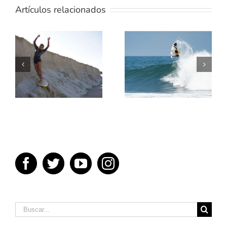
Artículos relacionados
TE
ENSEÑAMOS
5 MEJORES
UN POCO
PELICULAS
SOBRE
DE SURF
TÉRMINOS
DEL SURF
Buscar: