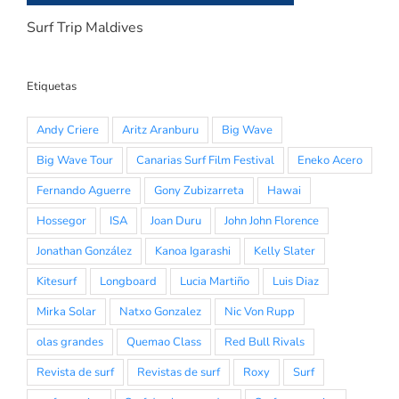
Surf Trip Maldives
Etiquetas
Andy Criere
Aritz Aranburu
Big Wave
Big Wave Tour
Canarias Surf Film Festival
Eneko Acero
Fernando Aguerre
Gony Zubizarreta
Hawai
Hossegor
ISA
Joan Duru
John John Florence
Jonathan González
Kanoa Igarashi
Kelly Slater
Kitesurf
Longboard
Lucia Martiño
Luis Diaz
Mirka Solar
Natxo Gonzalez
Nic Von Rupp
olas grandes
Quemao Class
Red Bull Rivals
Revista de surf
Revistas de surf
Roxy
Surf