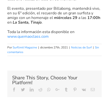
El evento, presentado por Billabong, mantendrá vivo,
en su 6º edición, el recuerdo de un gran surfista y
amigo con un homenaje el
miércoles 29
a las
17:00h
en
La Santa, Tinajo
.
Toda la información esta disponible en
www.quemaoclass.com
Por
Surflimit Magazine
|
diciembre 27th, 2021
|
Noticias de Surf
|
Sin
comentarios
Share This Story, Choose Your
Platform!
Facebook
Twitter
LinkedIn
Reddit
Whatsapp
Google+
Tumblr
Pinterest
Vk
Email