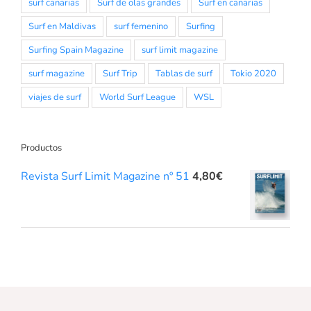
surf canarias
Surf de olas grandes
Surf en canarias
Surf en Maldivas
surf femenino
Surfing
Surfing Spain Magazine
surf limit magazine
surf magazine
Surf Trip
Tablas de surf
Tokio 2020
viajes de surf
World Surf League
WSL
Productos
Revista Surf Limit Magazine nº 51
4,80
€