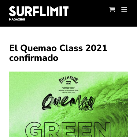
Skip
to
content
El Quemao Class 2021
confirmado
Ver
imagen
más
grande