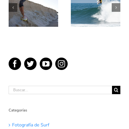
TE
ENSEÑAMOS
5 MEJORES
UN POCO
PELICULAS
SOBRE
DE SURF
TÉRMINOS
DEL SURF
Buscar:
Categorías
Fotografía de Surf