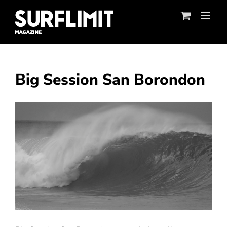
Skip
to
content
Big Session San Borondon
Ver
imagen
más
grande