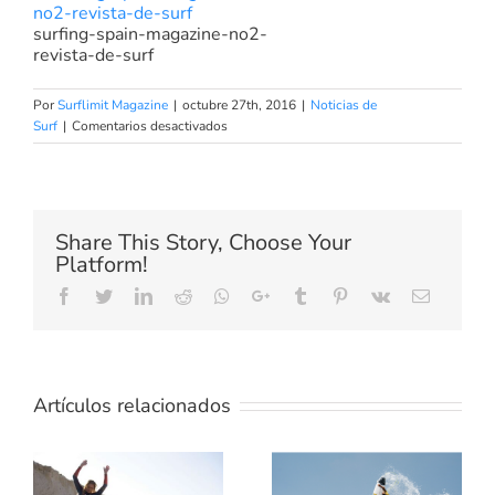
surfing-spain-magazine-no2-
revista-de-surf
Por
Surflimit Magazine
|
octubre 27th, 2016
|
Noticias de
en
Surf
|
Comentarios desactivados
Big
Session
San
Borondon
Share This Story, Choose Your
Platform!
Facebook
Twitter
LinkedIn
Reddit
Whatsapp
Google+
Tumblr
Pinterest
Vk
Email
Artículos relacionados