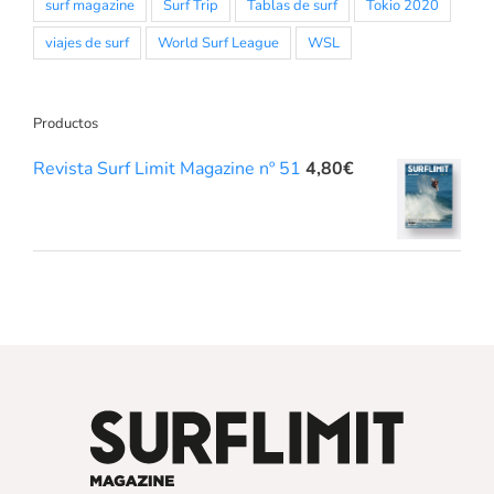
surf magazine
Surf Trip
Tablas de surf
Tokio 2020
viajes de surf
World Surf League
WSL
Productos
Revista Surf Limit Magazine nº 51
4,80
€