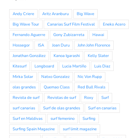
Andy Criere
Aritz Aranburu
Big Wave
Big Wave Tour
Canarias Surf Film Festival
Eneko Acero
Fernando Aguerre
Gony Zubizarreta
Hawai
Hossegor
ISA
Joan Duru
John John Florence
Jonathan González
Kanoa Igarashi
Kelly Slater
Kitesurf
Longboard
Lucia Martiño
Luis Diaz
Mirka Solar
Natxo Gonzalez
Nic Von Rupp
olas grandes
Quemao Class
Red Bull Rivals
Revista de surf
Revistas de surf
Roxy
Surf
surf canarias
Surf de olas grandes
Surf en canarias
Surf en Maldivas
surf femenino
Surfing
Surfing Spain Magazine
surf limit magazine