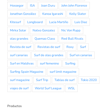
Hossegor
ISA
Joan Duru
John John Florence
Jonathan González
Kanoa Igarashi
Kelly Slater
Kitesurf
Longboard
Lucia Martiño
Luis Diaz
Mirka Solar
Natxo Gonzalez
Nic Von Rupp
olas grandes
Quemao Class
Red Bull Rivals
Revista de surf
Revistas de surf
Roxy
Surf
surf canarias
Surf de olas grandes
Surf en canarias
Surf en Maldivas
surf femenino
Surfing
Surfing Spain Magazine
surf limit magazine
surf magazine
Surf Trip
Tablas de surf
Tokio 2020
viajes de surf
World Surf League
WSL
Productos