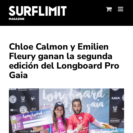
Skip
to
content
Chloe Calmon y Emilien
Fleury ganan la segunda
edición del Longboard Pro
Gaia
Ver
imagen
más
grande