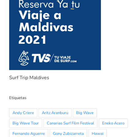
Surf Trip Maldives
Etiquetas
Andy Criere
Aritz Aranburu
Big Wave
Big Wave Tour
Canarias Surf Film Festival
Eneko Acero
Fernando Aguerre
Gony Zubizarreta
Hawai