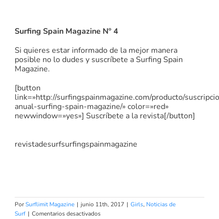
Surfing Spain Magazine Nº 4
Si quieres estar informado de la mejor manera
posible no lo dudes y suscríbete a Surfing Spain
Magazine.
[button
link=»http://surfingspainmagazine.com/producto/suscripci
anual-surfing-spain-magazine/» color=»red»
newwindow=»yes»] Suscríbete a la revista[/button]
revistadesurfsurfingspainmagazine
Por
Surflimit Magazine
|
junio 11th, 2017
|
Girls
,
Noticias de
en
Surf
|
Comentarios desactivados