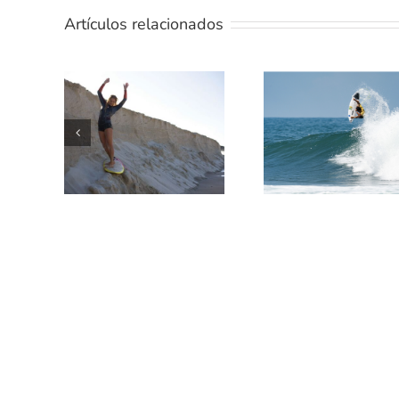
Artículos relacionados
TE
ENSEÑAMO
5 MEJORES
UN POCO
PELICULAS DE
SOBRE
SURF
TÉRMINOS
DEL SURF