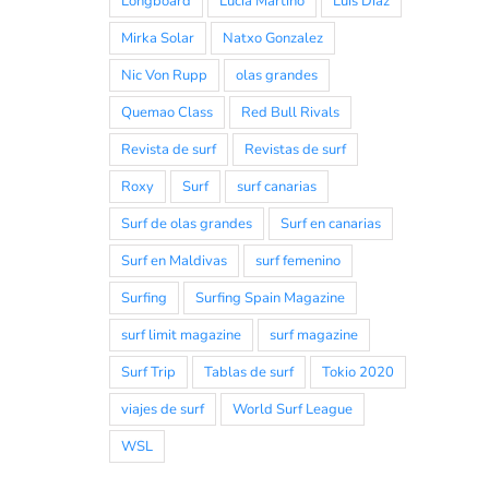
Longboard
Lucia Martiño
Luis Diaz
Mirka Solar
Natxo Gonzalez
Nic Von Rupp
olas grandes
Quemao Class
Red Bull Rivals
Revista de surf
Revistas de surf
Roxy
Surf
surf canarias
Surf de olas grandes
Surf en canarias
Surf en Maldivas
surf femenino
Surfing
Surfing Spain Magazine
surf limit magazine
surf magazine
Surf Trip
Tablas de surf
Tokio 2020
viajes de surf
World Surf League
WSL