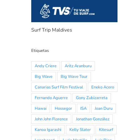
Surf Trip Maldives
Etiquetas
Andy Criere
Aritz Aranburu
Big Wave
Big Wave Tour
Canarias Surf Film Festival
Eneko Acero
Fernando Aguerre
Gony Zubizarreta
Hawai
Hossegor
ISA
Joan Duru
John John Florence
Jonathan González
Kanoa Igarashi
Kelly Slater
Kitesurf