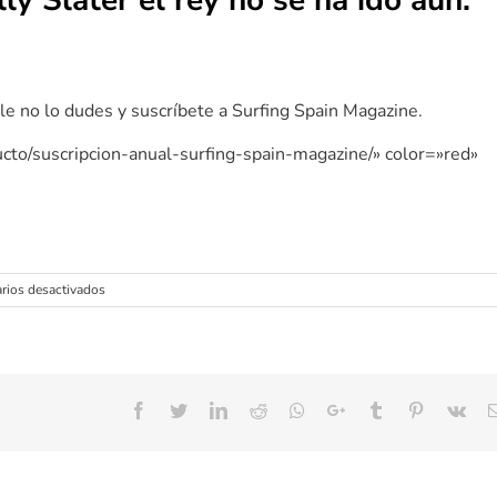
lly Slater
el rey no se ha ido aun.
le no lo dudes y suscríbete a Surfing Spain Magazine.
ucto/suscripcion-anual-surfing-spain-magazine/» color=»red»
en
rios desactivados
Continuance
Trailer
sobre
Kelly
Slater
!
Facebook
Twitter
LinkedIn
Reddit
Whatsapp
Google+
Tumblr
Pinterest
Vk
el
rey
no
se