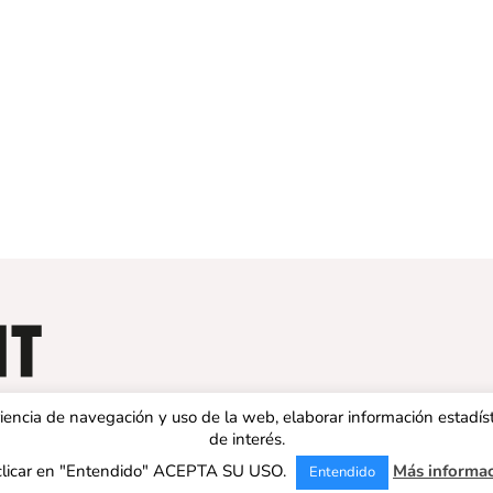
eriencia de navegación y uso de la web, elaborar información estadís
de interés.
clicar en "Entendido" ACEPTA SU USO.
Más informa
Entendido
 ESPAÑA | Todos los derechos reservados |
Aviso legal
|
Política de 