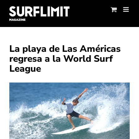
Skip
to
content
La playa de Las Américas
regresa a la World Surf
League
Ver
imagen
más
grande