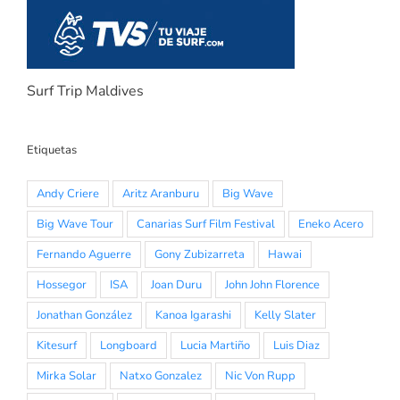
Surf Trip Maldives
Etiquetas
Andy Criere
Aritz Aranburu
Big Wave
Big Wave Tour
Canarias Surf Film Festival
Eneko Acero
Fernando Aguerre
Gony Zubizarreta
Hawai
Hossegor
ISA
Joan Duru
John John Florence
Jonathan González
Kanoa Igarashi
Kelly Slater
Kitesurf
Longboard
Lucia Martiño
Luis Diaz
Mirka Solar
Natxo Gonzalez
Nic Von Rupp