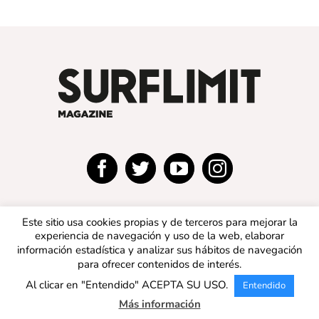
Este sitio usa cookies propias y de terceros para mejorar la
experiencia de navegación y uso de la web, elaborar
información estadística y analizar sus hábitos de navegación
para ofrecer contenidos de interés.
© 2019 SURFLIMIT MAGAZINE ESPAÑA | Todos los
Al clicar en "Entendido" ACEPTA SU USO.
Entendido
derechos reservados |
Aviso legal
|
Política de privacidad
|
Política de cookies
Más información