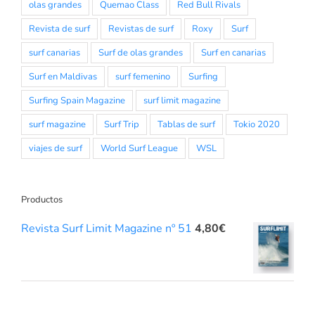
olas grandes
Quemao Class
Red Bull Rivals
Revista de surf
Revistas de surf
Roxy
Surf
surf canarias
Surf de olas grandes
Surf en canarias
Surf en Maldivas
surf femenino
Surfing
Surfing Spain Magazine
surf limit magazine
surf magazine
Surf Trip
Tablas de surf
Tokio 2020
viajes de surf
World Surf League
WSL
Productos
Revista Surf Limit Magazine nº 51
4,80
€