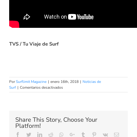
TVS / Tu Viaje de Surf
Por
Surflimit Magazine
|
enero 16th, 2018
|
Noticias de
en
Surf
|
Comentarios desactivados
La
playa
de
Las
Américas
Share This Story, Choose Your
regresa
Platform!
a
la
Facebook
Twitter
LinkedIn
Reddit
Whatsapp
Google+
Tumblr
Pinterest
Vk
Email