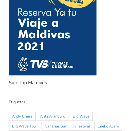
Surf Trip Maldives
Etiquetas
Andy Criere
Aritz Aranburu
Big Wave
Big Wave Tour
Canarias Surf Film Festival
Eneko Acero