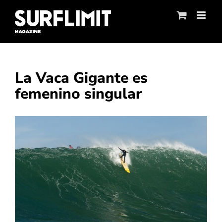
Skip
to
content
La Vaca Gigante es
femenino singular
Ver
imagen
más
grande