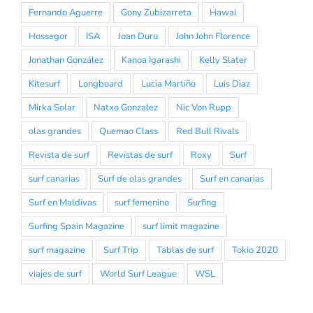
Fernando Aguerre
Gony Zubizarreta
Hawai
Hossegor
ISA
Joan Duru
John John Florence
Jonathan González
Kanoa Igarashi
Kelly Slater
Kitesurf
Longboard
Lucia Martiño
Luis Diaz
Mirka Solar
Natxo Gonzalez
Nic Von Rupp
olas grandes
Quemao Class
Red Bull Rivals
Revista de surf
Revistas de surf
Roxy
Surf
surf canarias
Surf de olas grandes
Surf en canarias
Surf en Maldivas
surf femenino
Surfing
Surfing Spain Magazine
surf limit magazine
surf magazine
Surf Trip
Tablas de surf
Tokio 2020
viajes de surf
World Surf League
WSL