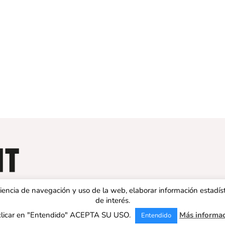
eriencia de navegación y uso de la web, elaborar información estadís
de interés.
clicar en "Entendido" ACEPTA SU USO.
Más informa
Entendido
 ESPAÑA | Todos los derechos reservados |
Aviso legal
|
Política de 