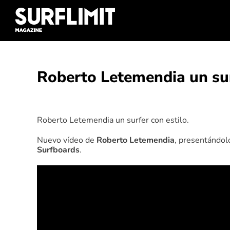
Skip
to
content
Roberto Letemendia un sur
Ver
imagen
Roberto Letemendia un surfer con estilo.
más
grande
Nuevo vídeo de
Roberto Letemendia
, presentándol
Surfboards
.