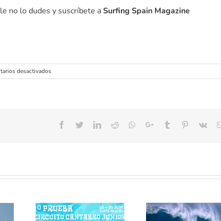
le no lo dudes y suscríbete a
Surfing Spain Magazine
en
arios desactivados
Roberto
Letemendia
un
surfer
con
!
Facebook
Twitter
LinkedIn
Reddit
Whatsapp
Google+
Tumblr
Pinterest
Vk
estilo