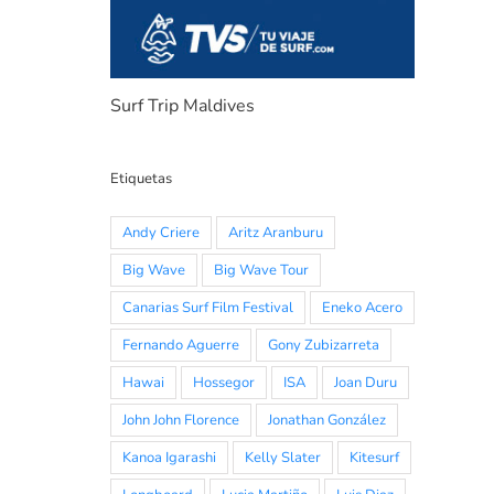
Surf Trip Maldives
Etiquetas
Andy Criere
Aritz Aranburu
Big Wave
Big Wave Tour
Canarias Surf Film Festival
Eneko Acero
Fernando Aguerre
Gony Zubizarreta
Hawai
Hossegor
ISA
Joan Duru
John John Florence
Jonathan González
Kanoa Igarashi
Kelly Slater
Kitesurf