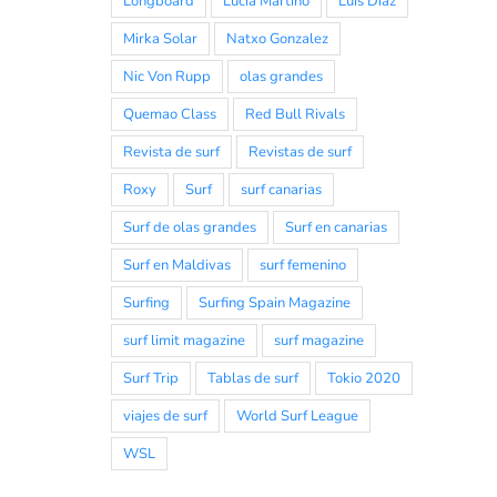
Longboard
Lucia Martiño
Luis Diaz
Mirka Solar
Natxo Gonzalez
Nic Von Rupp
olas grandes
Quemao Class
Red Bull Rivals
Revista de surf
Revistas de surf
Roxy
Surf
surf canarias
Surf de olas grandes
Surf en canarias
Surf en Maldivas
surf femenino
Surfing
Surfing Spain Magazine
surf limit magazine
surf magazine
Surf Trip
Tablas de surf
Tokio 2020
viajes de surf
World Surf League
WSL