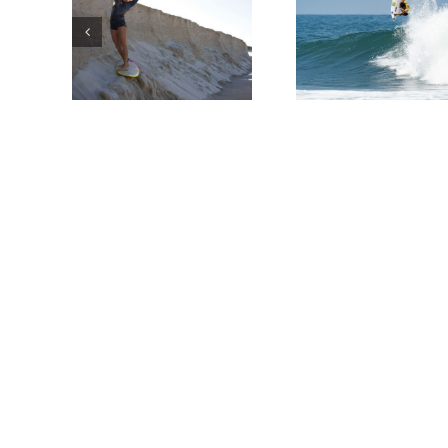
TE
ENSEÑAMO
5 MEJORES
UN POCO
PELICULAS DE
SOBRE
SURF
TÉRMINOS
DEL SURF