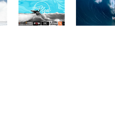
S
Primera Prueba
La Ola Gigant
del Circuito
Hawaiana
Cántabro Junior
«JAWS»