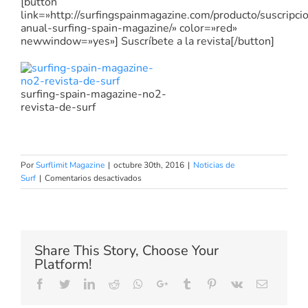
[button
link=»http://surfingspainmagazine.com/producto/suscripci
anual-surfing-spain-magazine/» color=»red»
newwindow=»yes»] Suscríbete a la revista[/button]
surfing-spain-magazine-no2-
revista-de-surf
Por
Surflimit Magazine
|
octubre 30th, 2016
|
Noticias de
en
Surf
|
Comentarios desactivados
Surf
en
France
Share This Story, Choose Your
Platform!
Facebook
Twitter
LinkedIn
Reddit
Whatsapp
Google+
Tumblr
Pinterest
Vk
Email