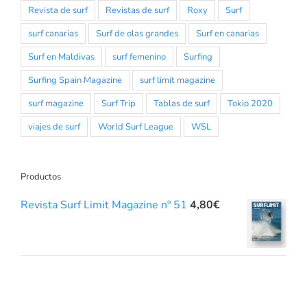
Revista de surf
Revistas de surf
Roxy
Surf
surf canarias
Surf de olas grandes
Surf en canarias
Surf en Maldivas
surf femenino
Surfing
Surfing Spain Magazine
surf limit magazine
surf magazine
Surf Trip
Tablas de surf
Tokio 2020
viajes de surf
World Surf League
WSL
Productos
Revista Surf Limit Magazine nº 51
4,80
€