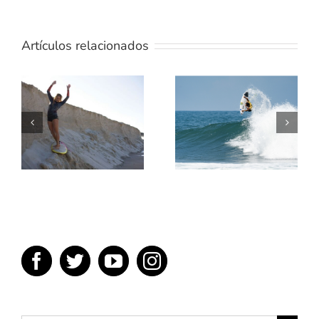
Artículos relacionados
TE
ENSEÑAMOS
5 MEJORES
UN POCO
PELICULAS
SOBRE
DE SURF
TÉRMINOS
DEL SURF