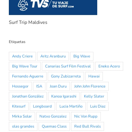
Surf Trip Maldives
Etiquetas
Andy Criere
Aritz Aranburu
Big Wave
Big Wave Tour
Canarias Surf Film Festival
Eneko Acero
Fernando Aguerre
Gony Zubizarreta
Hawai
Hossegor
ISA
Joan Duru
John John Florence
Jonathan González
Kanoa Igarashi
Kelly Slater
Kitesurf
Longboard
Lucia Martiño
Luis Diaz
Mirka Solar
Natxo Gonzalez
Nic Von Rupp
olas grandes
Quemao Class
Red Bull Rivals