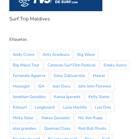
Surf Trip Maldives
Etiquetas
Andy Criere
Aritz Aranburu
Big Wave
Big Wave Tour
Canarias Surf Film Festival
Eneko Acero
Fernando Aguerre
Gony Zubizarreta
Hawai
Hossegor
ISA
Joan Duru
John John Florence
Jonathan González
Kanoa Igarashi
Kelly Slater
Kitesurf
Longboard
Lucia Martiño
Luis Diaz
Mirka Solar
Natxo Gonzalez
Nic Von Rupp
olas grandes
Quemao Class
Red Bull Rivals
Revista de surf
Revistas de surf
Roxy
Surf