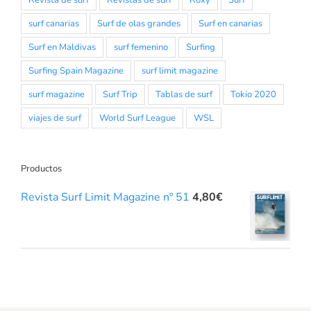
surf canarias
Surf de olas grandes
Surf en canarias
Surf en Maldivas
surf femenino
Surfing
Surfing Spain Magazine
surf limit magazine
surf magazine
Surf Trip
Tablas de surf
Tokio 2020
viajes de surf
World Surf League
WSL
Productos
Revista Surf Limit Magazine nº 51
4,80
€