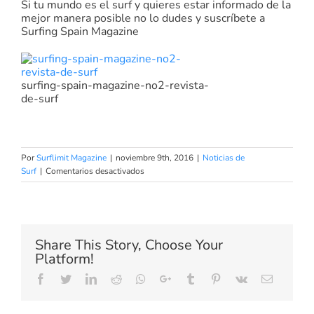
Si tu mundo es el surf y quieres estar informado de la
mejor manera posible no lo dudes y suscríbete a
Surfing Spain Magazine
surfing-spain-magazine-no2-revista-
de-surf
Por
Surflimit Magazine
|
noviembre 9th, 2016
|
Noticias de
en
Surf
|
Comentarios desactivados
El
Tour
Big
Wave
World
Share This Story, Choose Your
Surf
Platform!
League
en
Facebook
Twitter
LinkedIn
Reddit
Whatsapp
Google+
Tumblr
Pinterest
Vk
Email
alerta
para