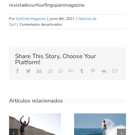
revistadesurfsurfingspainmagazine
Por
Surflimit Magazine
|
junio 8th, 2017
|
Noticias de
en
Surf
|
Comentarios desactivados
Uluwatu
gigante
surf
en
Indonesia
Share This Story, Choose Your
la
Platform!
temporada
ya
Facebook
Twitter
LinkedIn
Reddit
Whatsapp
Google+
Tumblr
Pinterest
Vk
Email
ha
empezado
Artículos relacionados
TE
ENSEÑAMOS