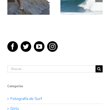
5 MEJORES
UN POCO
PELICULAS
SOBRE
DE SURF
TÉRMINOS
DEL SURF
Buscar:
Categorías
Fotografía de Surf
Girls