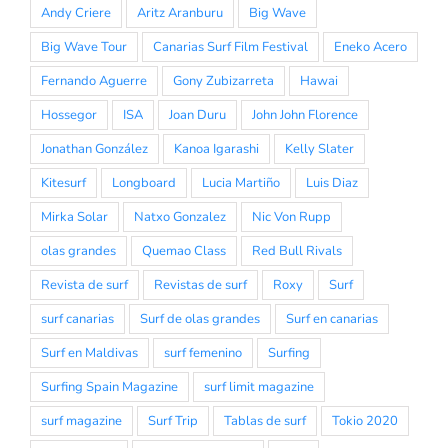
Andy Criere
Aritz Aranburu
Big Wave
Big Wave Tour
Canarias Surf Film Festival
Eneko Acero
Fernando Aguerre
Gony Zubizarreta
Hawai
Hossegor
ISA
Joan Duru
John John Florence
Jonathan González
Kanoa Igarashi
Kelly Slater
Kitesurf
Longboard
Lucia Martiño
Luis Diaz
Mirka Solar
Natxo Gonzalez
Nic Von Rupp
olas grandes
Quemao Class
Red Bull Rivals
Revista de surf
Revistas de surf
Roxy
Surf
surf canarias
Surf de olas grandes
Surf en canarias
Surf en Maldivas
surf femenino
Surfing
Surfing Spain Magazine
surf limit magazine
surf magazine
Surf Trip
Tablas de surf
Tokio 2020