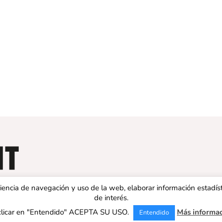
eriencia de navegación y uso de la web, elaborar información estadís
de interés.
clicar en "Entendido" ACEPTA SU USO.
Más informa
Entendido
 ESPAÑA | Todos los derechos reservados |
Aviso legal
|
Política de 