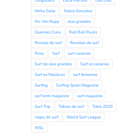
Longboard
Lucia Martiño
Luis Diaz
Mirka Solar
Natxo Gonzalez
Nic Von Rupp
olas grandes
Quemao Class
Red Bull Rivals
Revista de surf
Revistas de surf
Roxy
Surf
surf canarias
Surf de olas grandes
Surf en canarias
Surf en Maldivas
surf femenino
Surfing
Surfing Spain Magazine
surf limit magazine
surf magazine
Surf Trip
Tablas de surf
Tokio 2020
viajes de surf
World Surf League
WSL