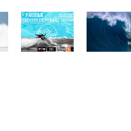
S
Primera Prueba
La Ola Gigant
del Circuito
Hawaiana
Cántabro Junior
«JAWS»