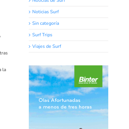
Noticias de Surf
Noticias Surf
Sin categoría
Surf Trips
o
Viajes de Surf
tras
 la