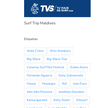
Surf Trip Maldives
Etiquetas
Andy Criere
Aritz Aranburu
Big Wave
Big Wave Tour
Canarias Surf Film Festival
Eneko Acero
Fernando Aguerre
Gony Zubizarreta
Hawai
Hossegor
ISA
Joan Duru
John John Florence
Jonathan González
Kanoa Igarashi
Kelly Slater
Kitesurf