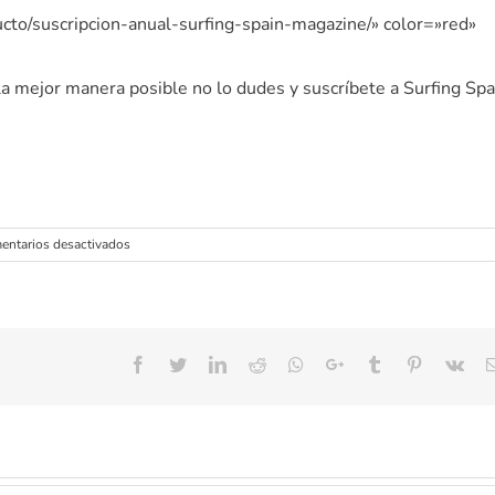
ucto/suscripcion-anual-surfing-spain-magazine/» color=»red»
la mejor manera posible no lo dudes y suscríbete a Surfing Spa
en
entarios desactivados
World
Longboard
Championships
en
China
!
Facebook
Twitter
LinkedIn
Reddit
Whatsapp
Google+
Tumblr
Pinterest
Vk