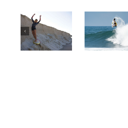
TE
ENSEÑAMO
5 MEJORES
UN POCO
PELICULAS DE
SOBRE
SURF
TÉRMINOS
DEL SURF