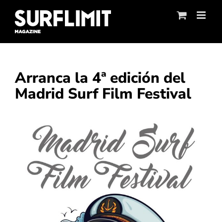
Skip
to
content
Arranca la 4ª edición del
Madrid Surf Film Festival
Ver
imagen
más
grande