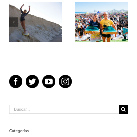
5 MEJORES
GANADORES
PELICULAS
DEL OI RIO
DE SURF
PRO
Buscar:
Categorías