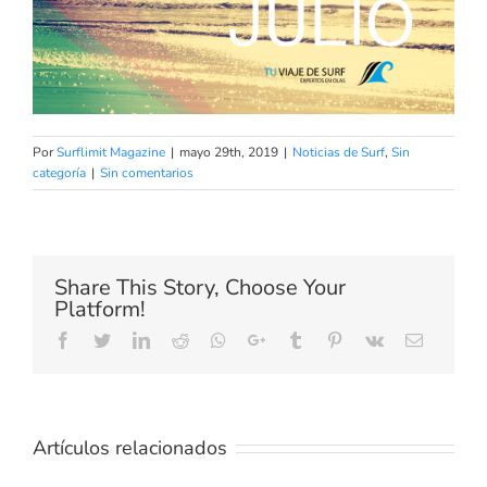
Por
Surflimit Magazine
|
mayo 29th, 2019
|
Noticias de Surf
,
Sin
categoría
|
Sin comentarios
Share This Story, Choose Your
Platform!
Facebook
Twitter
LinkedIn
Reddit
Whatsapp
Google+
Tumblr
Pinterest
Vk
Email
Artículos relacionados