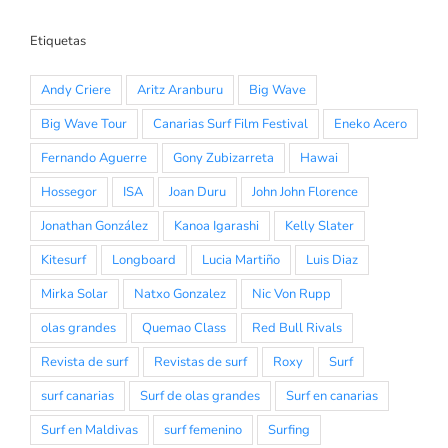
Etiquetas
Andy Criere
Aritz Aranburu
Big Wave
Big Wave Tour
Canarias Surf Film Festival
Eneko Acero
Fernando Aguerre
Gony Zubizarreta
Hawai
Hossegor
ISA
Joan Duru
John John Florence
Jonathan González
Kanoa Igarashi
Kelly Slater
Kitesurf
Longboard
Lucia Martiño
Luis Diaz
Mirka Solar
Natxo Gonzalez
Nic Von Rupp
olas grandes
Quemao Class
Red Bull Rivals
Revista de surf
Revistas de surf
Roxy
Surf
surf canarias
Surf de olas grandes
Surf en canarias
Surf en Maldivas
surf femenino
Surfing