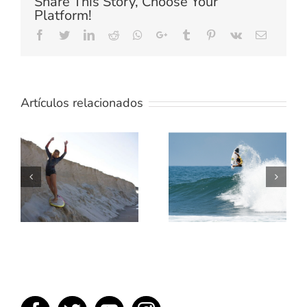
Share This Story, Choose Your
Platform!
Facebook
Twitter
LinkedIn
Reddit
Whatsapp
Google+
Tumblr
Pinterest
Vk
Email
Artículos relacionados
TE
ENSEÑAMOS
5 MEJORES
UN POCO
PELICULAS
SOBRE
DE SURF
TÉRMINOS
DEL SURF