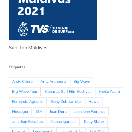
Surf Trip Maldives
Etiquetas
Andy Criere
Aritz Aranburu
Big Wave
Big Wave Tour
Canarias Surf Film Festival
Eneko Acero
Fernando Aguerre
Gony Zubizarreta
Hawai
Hossegor
ISA
Joan Duru
John John Florence
Jonathan González
Kanoa Igarashi
Kelly Slater
Kitesurf
Longboard
Lucia Martiño
Luis Diaz