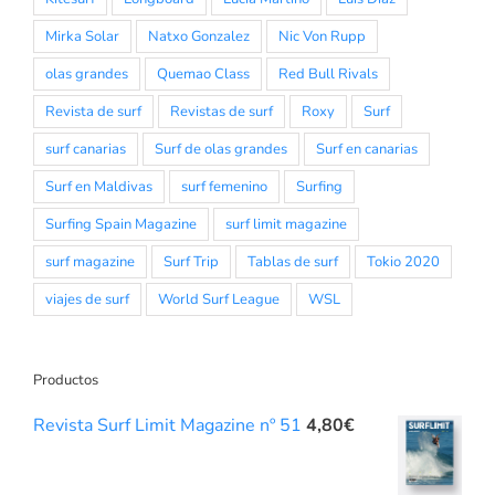
Mirka Solar
Natxo Gonzalez
Nic Von Rupp
olas grandes
Quemao Class
Red Bull Rivals
Revista de surf
Revistas de surf
Roxy
Surf
surf canarias
Surf de olas grandes
Surf en canarias
Surf en Maldivas
surf femenino
Surfing
Surfing Spain Magazine
surf limit magazine
surf magazine
Surf Trip
Tablas de surf
Tokio 2020
viajes de surf
World Surf League
WSL
Productos
Revista Surf Limit Magazine nº 51
4,80
€