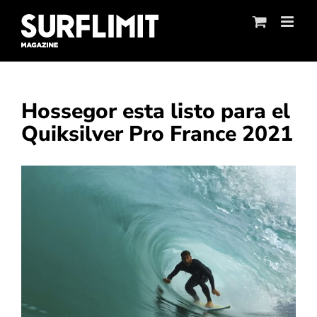
Skip
to
content
Hossegor esta listo para el
Quiksilver Pro France 2021
Ver
imagen
más
grande