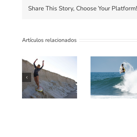
Share This Story, Choose Your Platform
Artículos relacionados
TE
ENSEÑAMO
5 MEJORES
UN POCO
PELICULAS DE
SOBRE
SURF
TÉRMINOS
DEL SURF