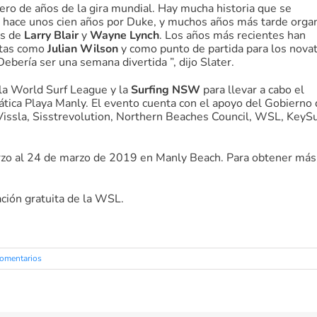
ero de años de la gira mundial. Hay mucha historia que se
 hace unos cien años por Duke, y muchos años más tarde orga
as de
Larry Blair
y
Wayne Lynch
. Los años más recientes han
stas como
Julian Wilson
y como punto de partida para los nova
ebería ser una semana divertida ”, dijo Slater.
 la World Surf League y la
Surfing NSW
para llevar a cabo el
ica Playa Manly. El evento cuenta con el apoyo del Gobierno
issla, Sisstrevolution, Northern Beaches Council, WSL, KeyS
rzo al 24 de marzo de 2019 en Manly Beach. Para obtener más
ación gratuita de la WSL.
comentarios