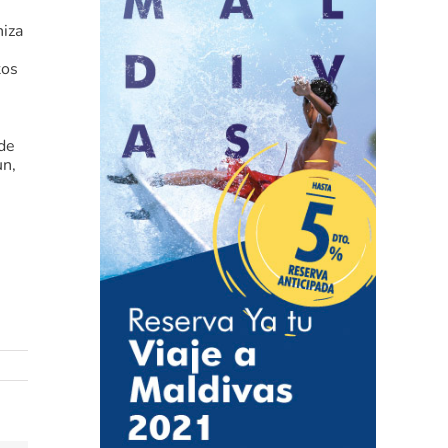
niza
tos
 de
un,