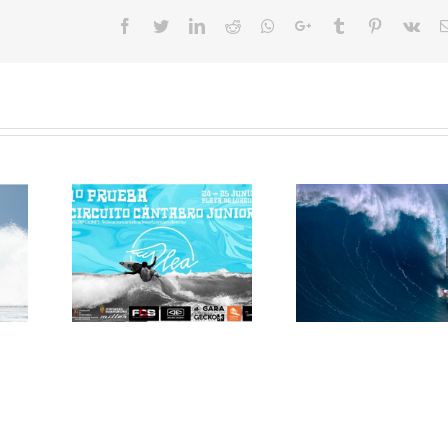
!
Facebook
Twitter
LinkedIn
Reddit
Whatsapp
Google+
Tumblr
Pinterest
Vk
S
Primera Prueba
La Ola Gigant
del Circuito
Hawaiana
Cántabro Junior
«JAWS»