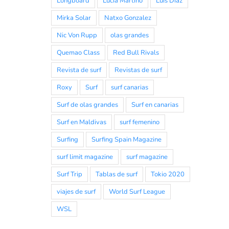
Longboard
Lucia Martiño
Luis Diaz
Mirka Solar
Natxo Gonzalez
Nic Von Rupp
olas grandes
Quemao Class
Red Bull Rivals
Revista de surf
Revistas de surf
Roxy
Surf
surf canarias
Surf de olas grandes
Surf en canarias
Surf en Maldivas
surf femenino
Surfing
Surfing Spain Magazine
surf limit magazine
surf magazine
Surf Trip
Tablas de surf
Tokio 2020
viajes de surf
World Surf League
WSL