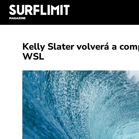
Skip
to
content
Kelly Slater volverá a com
WSL
Ver
imagen
más
grande