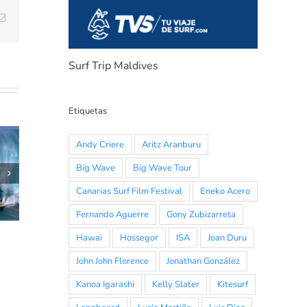
Email
Surf Trip Maldives
Etiquetas
Andy Criere
Aritz Aranburu
Big Wave
Big Wave Tour
HORARIOS RIP
e
CURL
Canarias Surf Film Festival
Eneko Acero
GROMSEARCH
Fernando Aguerre
Gony Zubizarreta
2022 «SOMO»
Hawai
Hossegor
ISA
Joan Duru
John John Florence
Jonathan González
Kanoa Igarashi
Kelly Slater
Kitesurf