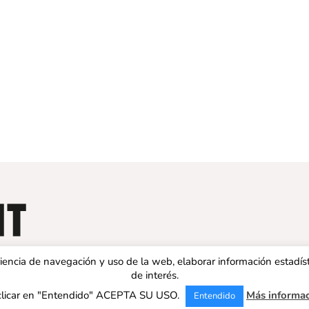
eriencia de navegación y uso de la web, elaborar información estadís
de interés.
clicar en "Entendido" ACEPTA SU USO.
Más informa
Entendido
 ESPAÑA | Todos los derechos reservados |
Aviso legal
|
Política de 