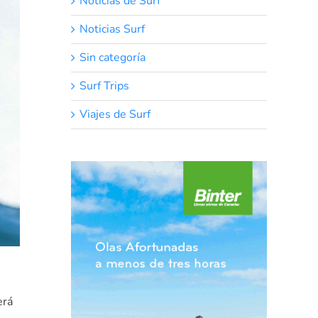
Noticias de Surf
Noticias Surf
Sin categoría
Surf Trips
Viajes de Surf
erá