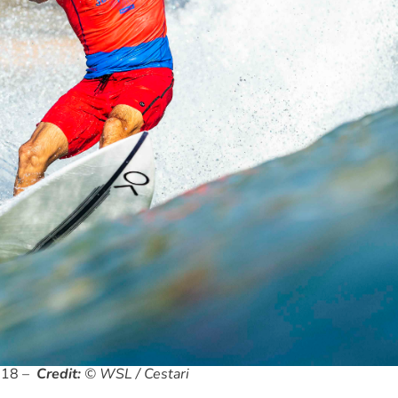
2018 –
Credit:
© WSL / Cestari