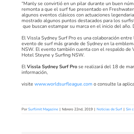
“Manly se convirtió en un pilar durante un buen núm
remonta a que el surf fue presentado en Freshwater
algunos eventos clásicos con actuaciones legendari
mostrado algunos puntos destacados para los surfi
que buscan estampar su marca en el inicio del año. D
El Vissla Sydney Surf Pro es una colaboración entre
evento de surf más grande de Sydney en la emblemát
NSW. El evento también cuenta con el respaldo de V
Hotel Steyne y Surfing NSW.
El
Vissla Sydney Surf Pro
se realizará del 18 de ma
información,
visite
www.worldsurfleague.com
o consulte la aplic
Por
Surflimit Magazine
|
febrero 22nd, 2019
|
Noticias de Surf
|
Sin 