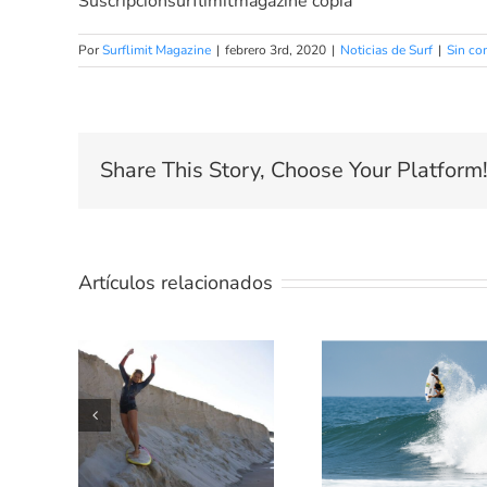
Suscripcionsurflimitmagazine copia
Por
Surflimit Magazine
|
febrero 3rd, 2020
|
Noticias de Surf
|
Sin co
Share This Story, Choose Your Platform
Artículos relacionados
TE
ENSEÑAMO
5 MEJORES
UN POCO
PELICULAS DE
SOBRE
SURF