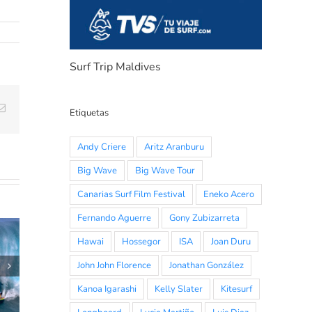
Surf Trip Maldives
Email
Etiquetas
Andy Criere
Aritz Aranburu
Big Wave
Big Wave Tour
Canarias Surf Film Festival
Eneko Acero
Fernando Aguerre
Gony Zubizarreta
Hawai
Hossegor
ISA
Joan Duru
HORARIOS RIP
John John Florence
Jonathan González
e
CURL
Kanoa Igarashi
Kelly Slater
Kitesurf
GROMSEARCH