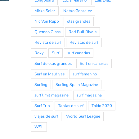
2022 «SOMO»
Longboard
Lucia Martiño
Luis Diaz
Mirka Solar
Natxo Gonzalez
Nic Von Rupp
olas grandes
Quemao Class
Red Bull Rivals
Revista de surf
Revistas de surf
Roxy
Surf
surf canarias
Surf de olas grandes
Surf en canarias
Surf en Maldivas
surf femenino
Surfing
Surfing Spain Magazine
surf limit magazine
surf magazine
Surf Trip
Tablas de surf
Tokio 2020
viajes de surf
World Surf League
WSL