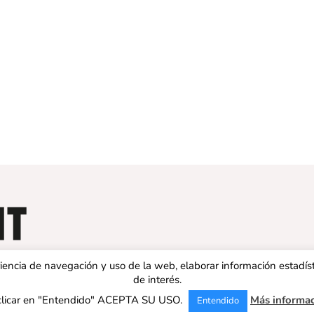
eriencia de navegación y uso de la web, elaborar información estadís
de interés.
clicar en "Entendido" ACEPTA SU USO.
Más informa
Entendido
 ESPAÑA | Todos los derechos reservados |
Aviso legal
|
Política de 