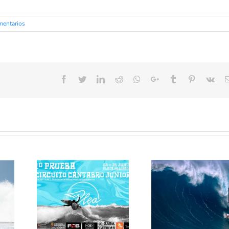
mentarios
!
Facebook
Twitter
LinkedIn
Reddit
Whatsapp
Google+
Tumblr
Pinterest
Vk
S
Primera Prueba
La Ola Gigant
del Circuito
Hawaiana
Cántabro Junior
«JAWS»