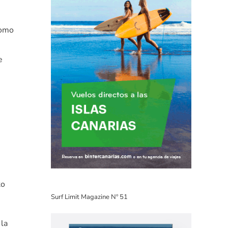
como
e
to
Surf Limit Magazine Nº 51
 la