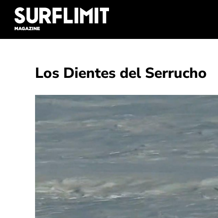
Skip
to
content
Los Dientes del Serrucho
Ver
imagen
más
grande