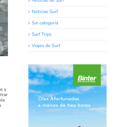
Noticias de Surf
Noticias Surf
Sin categoría
Surf Trips
Viajes de Surf
as y
trar
nía
n