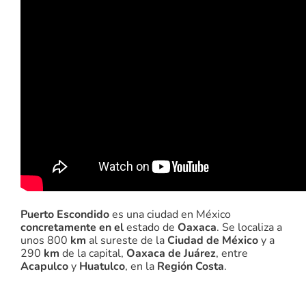
Puerto Escondido
es una ciudad en México
concretamente en el
estado de
Oaxaca
. Se localiza a
unos 800
km
al sureste de la
Ciudad de México
y a
290
km
de la capital,
Oaxaca de Juárez
, entre
Acapulco
y
Huatulco
, en la
Región Costa
.