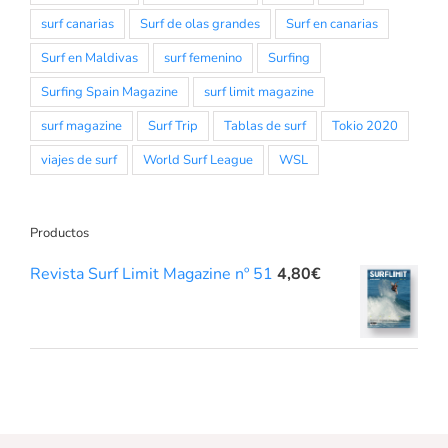
surf canarias
Surf de olas grandes
Surf en canarias
Surf en Maldivas
surf femenino
Surfing
Surfing Spain Magazine
surf limit magazine
surf magazine
Surf Trip
Tablas de surf
Tokio 2020
viajes de surf
World Surf League
WSL
Productos
Revista Surf Limit Magazine nº 51
4,80
€