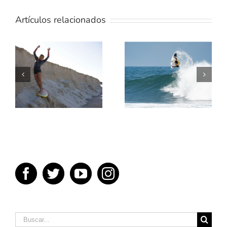
Artículos relacionados
TE
ENSEÑAMOS
5 MEJORES
UN POCO
PELICULAS
SOBRE
DE SURF
TÉRMINOS
DEL SURF
Buscar: