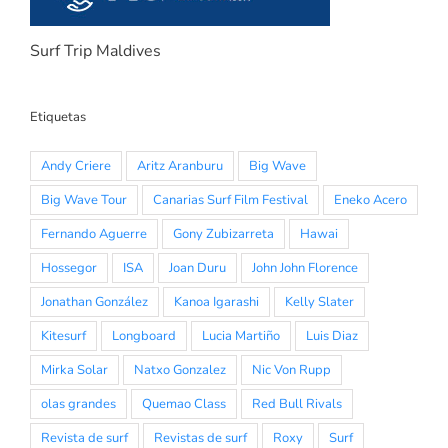
Surf Trip Maldives
Etiquetas
Andy Criere
Aritz Aranburu
Big Wave
Big Wave Tour
Canarias Surf Film Festival
Eneko Acero
Fernando Aguerre
Gony Zubizarreta
Hawai
Hossegor
ISA
Joan Duru
John John Florence
Jonathan González
Kanoa Igarashi
Kelly Slater
Kitesurf
Longboard
Lucia Martiño
Luis Diaz
Mirka Solar
Natxo Gonzalez
Nic Von Rupp
olas grandes
Quemao Class
Red Bull Rivals
Revista de surf
Revistas de surf
Roxy
Surf