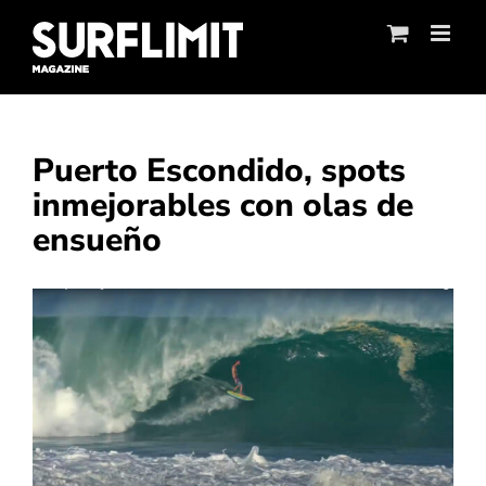
Skip
to
content
Puerto Escondido, spots
inmejorables con olas de
ensueño
Ver
imagen
más
grande