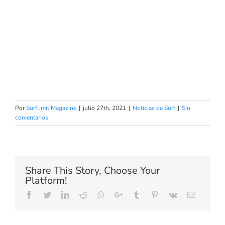
Por
Surflimit Magazine
|
julio 27th, 2021
|
Noticias de Surf
|
Sin
comentarios
Share This Story, Choose Your
Platform!
Facebook
Twitter
LinkedIn
Reddit
Whatsapp
Google+
Tumblr
Pinterest
Vk
Email