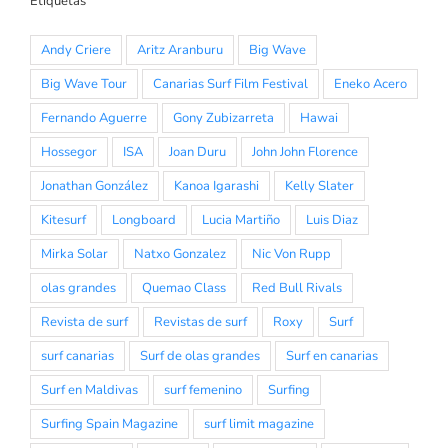
Etiquetas
Andy Criere
Aritz Aranburu
Big Wave
Big Wave Tour
Canarias Surf Film Festival
Eneko Acero
Fernando Aguerre
Gony Zubizarreta
Hawai
Hossegor
ISA
Joan Duru
John John Florence
Jonathan González
Kanoa Igarashi
Kelly Slater
Kitesurf
Longboard
Lucia Martiño
Luis Diaz
Mirka Solar
Natxo Gonzalez
Nic Von Rupp
olas grandes
Quemao Class
Red Bull Rivals
Revista de surf
Revistas de surf
Roxy
Surf
surf canarias
Surf de olas grandes
Surf en canarias
Surf en Maldivas
surf femenino
Surfing
Surfing Spain Magazine
surf limit magazine