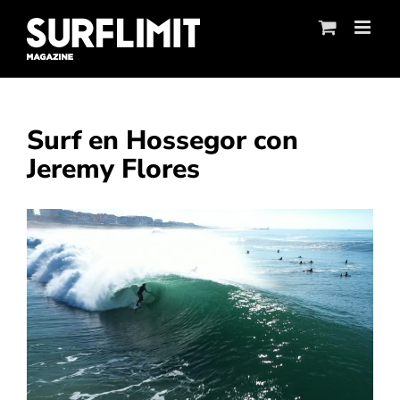
Skip
to
content
Surf en Hossegor con
Jeremy Flores
Ver
imagen
más
grande