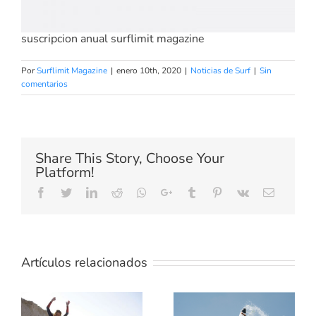
suscripcion anual surflimit magazine
Por
Surflimit Magazine
|
enero 10th, 2020
|
Noticias de Surf
|
Sin
comentarios
Share This Story, Choose Your
Platform!
Facebook
Twitter
LinkedIn
Reddit
Whatsapp
Google+
Tumblr
Pinterest
Vk
Email
Artículos relacionados