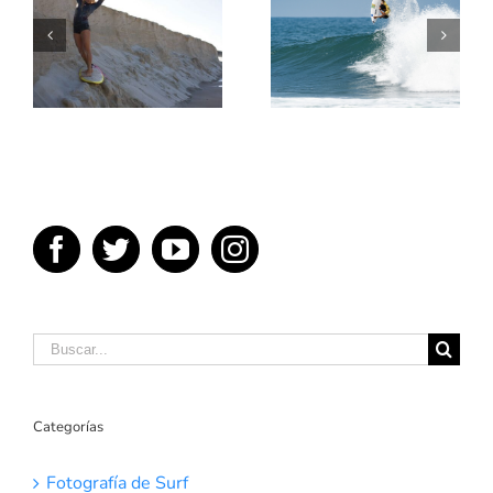
TE
ENSEÑAMOS
5 MEJORES
UN POCO
PELICULAS
SOBRE
DE SURF
TÉRMINOS
DEL SURF
Buscar:
Categorías
Fotografía de Surf