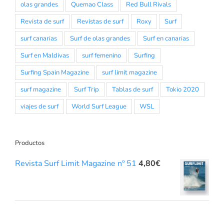
olas grandes
Quemao Class
Red Bull Rivals
Revista de surf
Revistas de surf
Roxy
Surf
surf canarias
Surf de olas grandes
Surf en canarias
Surf en Maldivas
surf femenino
Surfing
Surfing Spain Magazine
surf limit magazine
surf magazine
Surf Trip
Tablas de surf
Tokio 2020
viajes de surf
World Surf League
WSL
Productos
Revista Surf Limit Magazine nº 51
4,80
€