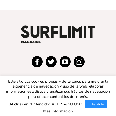
Este sitio usa cookies propias y de terceros para mejorar la
experiencia de navegación y uso de la web, elaborar
información estadística y analizar sus hábitos de navegación
para ofrecer contenidos de interés.
© 2019 SURFLIMIT MAGAZINE ESPAÑA | Todos los
Al clicar en "Entendido" ACEPTA SU USO.
Entendido
derechos reservados |
Aviso legal
|
Política de privacidad
|
Política de cookies
Más información