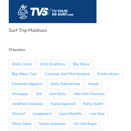
Surf Trip Maldives
Etiquetas
Andy Criere
Aritz Aranburu
Big Wave
Big Wave Tour
Canarias Surf Film Festival
Eneko Acero
Fernando Aguerre
Gony Zubizarreta
Hawai
Hossegor
ISA
Joan Duru
John John Florence
Jonathan González
Kanoa Igarashi
Kelly Slater
Kitesurf
Longboard
Lucia Martiño
Luis Diaz
Mirka Solar
Natxo Gonzalez
Nic Von Rupp