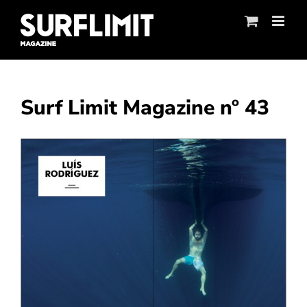
Skip
to
content
Surf Limit Magazine nº 43
Ver
imagen
más
grande