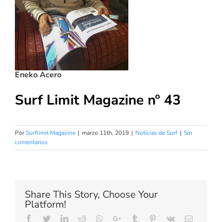
Eneko Acero
Surf Limit Magazine nº 43
Por
Surflimit Magazine
|
marzo 11th, 2019
|
Noticias de Surf
|
Sin
comentarios
Share This Story, Choose Your
Platform!
Facebook
Twitter
LinkedIn
Reddit
Whatsapp
Google+
Tumblr
Pinterest
Vk
Email