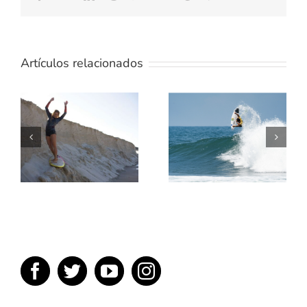
Artículos relacionados
TE
ENSEÑAMOS
5 MEJORES
UN POCO
PELICULAS
SOBRE
DE SURF
TÉRMINOS
DEL SURF