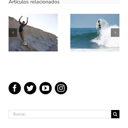
Artículos relacionados
TE
ENSEÑAMOS
5 MEJORES
UN POCO
PELICULAS
SOBRE
DE SURF
TÉRMINOS
DEL SURF
Buscar: