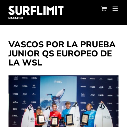
Skip
to
content
VASCOS POR LA PRUEBA
JUNIOR QS EUROPEO DE
LA WSL
Ver
imagen
más
grande