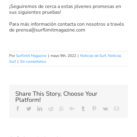
¡Seguiremos de cerca a estas jóvenes promesas en
sus siguientes pruebas!
Para más información contacta con nosotros a través
de
prensa@surflimitmagazine.com
Por
Surflimit Magazine
|
mayo 9th, 2022
|
Noticias de Surf
,
Noticias
Surf
|
Sin comentarios
Share This Story, Choose Your
Platform!
Facebook
Twitter
LinkedIn
Reddit
Whatsapp
Google+
Tumblr
Pinterest
Vk
Email