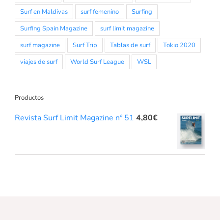
Surf en Maldivas
surf femenino
Surfing
Surfing Spain Magazine
surf limit magazine
surf magazine
Surf Trip
Tablas de surf
Tokio 2020
viajes de surf
World Surf League
WSL
Productos
Revista Surf Limit Magazine nº 51
4,80
€