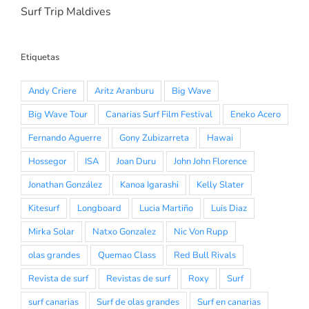
Surf Trip Maldives
Etiquetas
Andy Criere
Aritz Aranburu
Big Wave
Big Wave Tour
Canarias Surf Film Festival
Eneko Acero
Fernando Aguerre
Gony Zubizarreta
Hawai
Hossegor
ISA
Joan Duru
John John Florence
Jonathan González
Kanoa Igarashi
Kelly Slater
Kitesurf
Longboard
Lucia Martiño
Luis Diaz
Mirka Solar
Natxo Gonzalez
Nic Von Rupp
olas grandes
Quemao Class
Red Bull Rivals
Revista de surf
Revistas de surf
Roxy
Surf
surf canarias
Surf de olas grandes
Surf en canarias