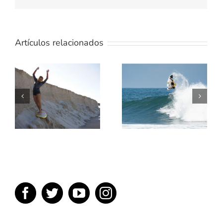
Artículos relacionados
TE
ENSEÑAMOS
5 MEJORES
UN POCO
PELICULAS
SOBRE
DE SURF
TÉRMINOS
DEL SURF