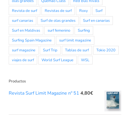
olas grandes
Quemao Class
Red Bull Rivals
Revista de surf
Revistas de surf
Roxy
Surf
surf canarias
Surf de olas grandes
Surf en canarias
Surf en Maldivas
surf femenino
Surfing
Surfing Spain Magazine
surf limit magazine
surf magazine
Surf Trip
Tablas de surf
Tokio 2020
viajes de surf
World Surf League
WSL
Productos
Revista Surf Limit Magazine nº 51
4,80
€