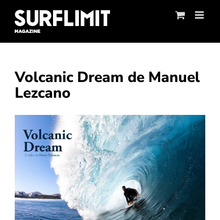
Skip
to
content
Volcanic Dream de Manuel
Lezcano
Ver
imagen
más
grande