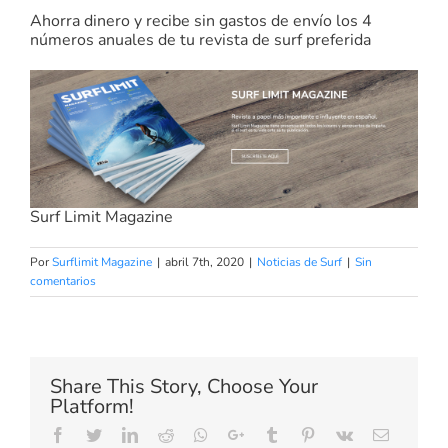
Ahorra dinero y recibe sin gastos de envío los 4
números anuales de tu revista de surf preferida
Surf Limit Magazine
Por
Surflimit Magazine
|
abril 7th, 2020
|
Noticias de Surf
|
Sin
comentarios
Share This Story, Choose Your
Platform!
Facebook
Twitter
LinkedIn
Reddit
Whatsapp
Google+
Tumblr
Pinterest
Vk
Email