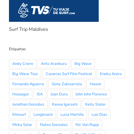
Surf Trip Maldives
Etiquetas
Andy Criere
Aritz Aranburu
Big Wave
Big Wave Tour
Canarias Surf Film Festival
Eneko Acero
Fernando Aguerre
Gony Zubizarreta
Hawai
Hossegor
ISA
Joan Duru
John John Florence
Jonathan González
Kanoa Igarashi
Kelly Slater
Kitesurf
Longboard
Lucia Martiño
Luis Diaz
Mirka Solar
Natxo Gonzalez
Nic Von Rupp